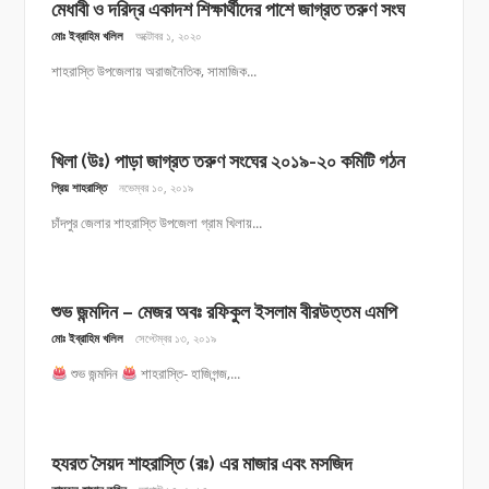
মেধাবী ও দরিদ্র একাদশ শিক্ষার্থীদের পাশে জাগ্রত তরুণ সংঘ
মোঃ ইব্রাহিম খলিল
অক্টোবর ১, ২০২০
শাহরাস্তি উপজেলায় অরাজনৈতিক, সামাজিক...
খিলা (উঃ) পাড়া জাগ্রত তরুণ সংঘের ২০১৯-২০ কমিটি গঠন
প্রিয় শাহরাস্তি
নভেম্বর ১০, ২০১৯
চাঁদপুর জেলার শাহরাস্তি উপজেলা গ্রাম খিলায়...
শুভ জন্মদিন – মেজর অবঃ রফিকুল ইসলাম বীরউত্তম এমপি
মোঃ ইব্রাহিম খলিল
সেপ্টেম্বর ১৩, ২০১৯
শুভ জন্মদিন
শাহরাস্তি- হাজিগন্জ,...
হযরত সৈয়দ শাহরাস্তি (রঃ) এর মাজার এবং মসজিদ