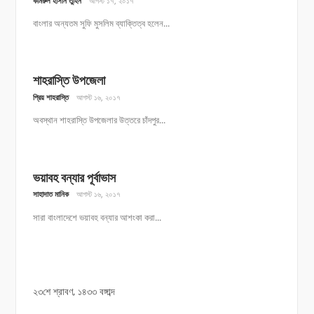
কামরুল হাসান তুহিন
আগস্ট ১৭, ২০১৭
বাংলার অন্যতম সুফি মুসলিম ব্যাক্তিত্ব হলেন...
শাহরাস্তি উপজেলা
প্রিয় শাহরাস্তি
আগস্ট ১৬, ২০১৭
অবস্থান শাহরাস্তি উপজেলার উত্তরে চাঁদপুর...
ভয়াবহ বন্যার পূর্বাভাস
সাহাদাত মানিক
আগস্ট ১৬, ২০১৭
সারা বাংলাদেশে ভয়াবহ বন্যার আশংকা করা...
২৩শে শ্রাবণ, ১৪৩৩ বঙ্গাব্দ