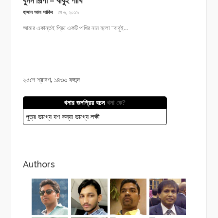
বুনন শিল্পী – বাবুই পাখি
হাসান আল সাকিব
মে ৬, ২০১৯
আমার একান্তই প্রিয় একটি পাখির নাম হলো “বাবুই...
২৫শে শ্রাবণ, ১৪৩৩ বঙ্গাব্দ
খনার জনপ্রিয় বচন
খনা কে?
পুত্র ভাগ্যে যশ কন্যা ভাগ্যে লক্ষী
Authors