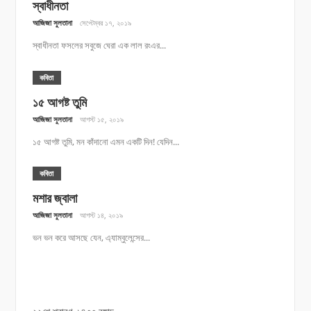
স্বাধীনতা
আজিজা সুলতানা
সেপ্টেম্বর ১৭, ২০১৯
স্বাধীনতা ফসলের সবুজে ঘেরা এক লাল রংএর...
কবিতা
১৫ আগষ্ট তুমি
আজিজা সুলতানা
আগস্ট ১৫, ২০১৯
১৫ আগষ্ট তুমি, মন কাঁদানো এমন একটি দিন! যেদিন...
কবিতা
মশার জ্বালা
আজিজা সুলতানা
আগস্ট ১৪, ২০১৯
ভন ভন করে আসছে যেন, এ্যাম্বুলেন্সের...