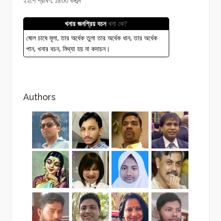
২২শে শ্রাবণ, ১৪৩৩ বঙ্গাব্দ
খনার জনপ্রিয় বচন
খনা কে?
ষোল চাষে মূলা, তার অর্ধেক তুলা তার অর্ধেক ধান, তার অর্ধেক
পান, খনার বচন, মিথ্যা হয় না কদাচন।
Authors