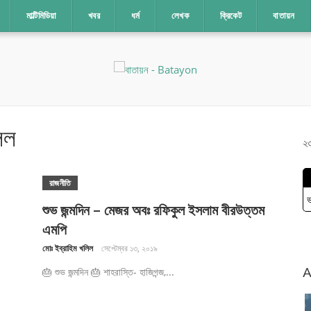
মাল্টিমিডিয়া
খবর
ধর্ম
লেখক
ক্রিকেট
বাতায়ন
িল
২৩
রাজনীতি
ভ
শুভ জন্মদিন – মেজর অবঃ রফিকুল ইসলাম বীরউত্তম
এমপি
মোঃ ইব্রাহিম খলিল
সেপ্টেম্বর ১৩, ২০১৯
A
🎂 শুভ জন্মদিন 🎂 শাহরাস্তি- হাজিগন্জ,...