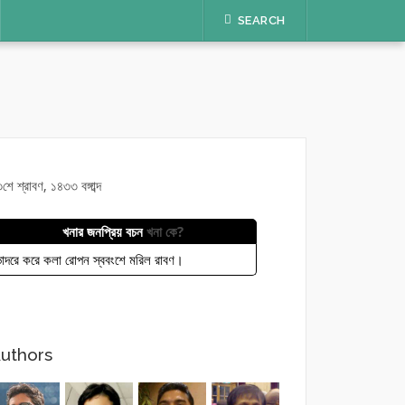
SEARCH
শে শ্রাবণ, ১৪৩৩ বঙ্গাব্দ
খনার জনপ্রিয় বচন
খনা কে?
াদরে করে কলা রোপন স্ববংশে মরিল রাবণ।
uthors