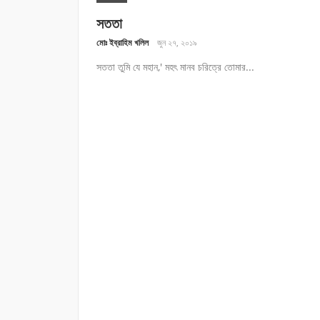
সততা
মোঃ ইব্রাহিম খলিল
জুন ২৭, ২০১৯
সততা তুমি যে মহান,' মহৎ মানব চরিত্রে তোমার...