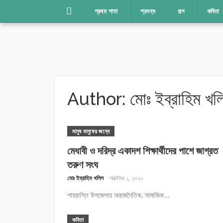
Skip
প্রথম পাতা
প্রবন্ধ
গল্প
কবিতা
to
content
Author:
মোঃ ইব্রাহিম খল
মানুষ মানুষের জন্যে
মেধাবী ও দরিদ্র একাদশ শিক্ষার্থীদের পাশে জাগ্রত
তরুণ সংঘ
মোঃ ইব্রাহিম খলিল
অক্টোবর ১, ২০২০
শাহরাস্তি উপজেলায় অরাজনৈতিক, সামাজিক...
কবিতা