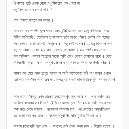
ঐ কাতর কন্ঠে থেকে থেকে শুধু বিদায়ের গান গেয়ো না,
শুধু বিদায়ের গান গেয়ো না।।”
গান গাইতে গাইতে মন আদ্র ।
সময় তোমার স্পর্শের সুখে দু:খে কোয়ারেন্টাইনে কত কত বন্ধু পরিজনের মায়া
বিহীন কাটিয়েছি ; হোটেলের দু কামড়ার দুটো ঘরকে বিদায় বেলার এই মহেন্দ্র
ক্ষণে দেবার মতো দু’ফোঁটা অশ্রু ছাড়া কিছু নেই আমার। … তবু বিদায়ের ক্ষণ
বড় বেদনাময় । মায়া হয়ে যায় , দরজায় ,জানালায় । কত স্পর্শ রেখে গেলাম ।
কত অভিমান , কান্না আনন্দের ক্ষণের স্মৃতি রেখে গেলাম দেয়ালের গায়ে । ছোট্ট
পরিদুটোর দৌড় – ঝাপ , কান্না , চিৎকার এঁকে দিয়ে দিলাম জানালার কাঁচে ।
আমার বড় মেয়ে আজ দুপুরে বল্লো মা আমি ফটোসেশন করি মা? কারন এখানে
তো আর কোনদিন আসা হবে না , কিন্তু আমি এই জানালাটাকে খুব মিস করবো মা
।
কাল যাবো , কিন্তু এখন থেকেই রুমটাকে খুব মিস করছি মা ! শুনে অবাক হয়ে
তাকিয়ে থাকলাম ওর দিকে ! দুইদিনের মেয়ের মুখে মিস করবো শব্দটা কেমন যেন
ঘটাং করে বেজে উঠলো । পরক্ষনেই ভাবলাম বাহ ! ওর ভেতরের অনুভূতিগুলো
ওর মতো করে বড় হচ্ছে । আবেগ অনুরাগের ভাষা বুঝতে শিখছে ও ।
বল্লাম চলো ছবি তুলে দেই … বলতেই সেই দৌড় অন্য রুমে । গিয়েই বল্লো এ