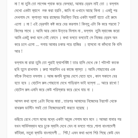
মা ! মা তুমি তো লাগেজ প্যাক করে ফেলছো, আমার ড্রেস নাই তো । বল্লাম
দেখো একটা ব্যাগে লক করা হয়নি , জানি না ওখানে আছে কিনা । একটু পর
দেখলাম সে ক্লান্ত আর রাজ্যের বিরক্তি নিয়ে একটা স্কার্ট হাতে এই রুমে
এলো । মা ! এই ড্রেসটা কষ্ট করে বের করলাম ! কিন্তু এটা কি করে পরবো ?
কিসের সাথে । আমি আর কোন উত্তর দিলাম না , বল্লাম তুমি ম্যানেজ করো
আমি একটু কথা বলে নেই ফোনে । কথা বলতে বলতেই সে নিজের ড্রেস অন
করে চলে এলো … গলায় আমার চকার পরে হাজির । হাসবো না কাঁদবো কি বলি
আর !
বল্লাম মা রায়া তুমি তো পুরাই ফ্যাশনিষ্টা ! তার হাসি দেখে কে ! পটাপট কতক
ছবি তুলে রাখলাম । রুহা সারাদিন ওর কাজে ব্যস্ত । আমি গোছানোর এক
ফাঁকে লিখতে বসলাম । আজ জলদি ঘুমের দেশে যেতে হবে , কাল সকালে বের
হতে হবে । হোটেল রুম গোছানো দেখে গাড়িয়াল ভাই বল্লো … আরে রাখো !
হোটেল রুম এমনি করে কেউ পরিস্কার করে রেখে যায় না ।
আসল কথা হলো ১৪টা দিনের মায়া , তারপর আমাদের নিজেদের টয়লেট থেকে
বাথরুম ডাস্টিং সবই তো নিজেদেরকেই করতে হয়েছে ।
গুছিয়ে রেখে গেলে মনের মধ্যে একটা আনন্দ পেলাম মনে মনে । আমরা যাবার পর
যখন সার্ভিসম্যান ঘরে ঢুকে ম্যাসি দেখে যেন না বলতে পারে ,শালা বাংলাদেশী
কাঁহিকা, নতুবা ব্লাডি বাংলাদেশী .. শিট,! এমন কথা গুলো পিঠ পিছে কেউ যেন