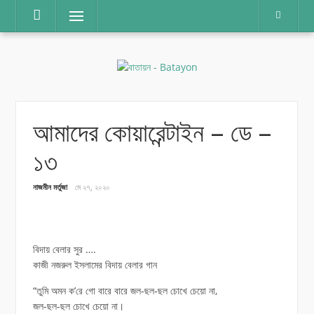
Skip
Menu
to
content
আমাদের কোয়ারেন্টাইন – ডে –
১৩
নাজমীন মর্তুজা
মে ২৭, ২০২০
বিদায় বেলার সুর ….
কাজী নজরুল ইসলামের বিদায় বেলার গান
“তুমি অমন ক’রে গো বারে বারে জল-ছল-ছল চোখে চেয়ো না,
জল-ছল-ছল চোখে চেয়ো না।