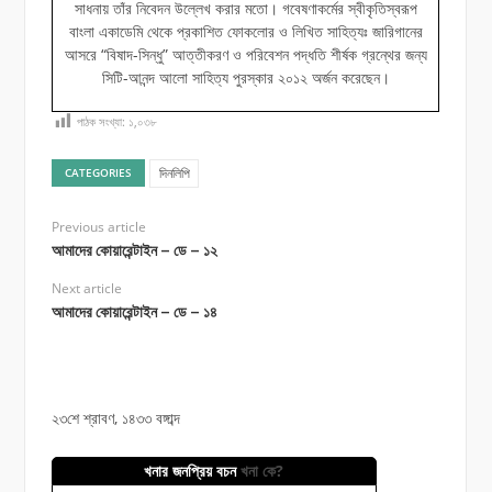
সাধনায় তাঁর নিবেদন উল্লেখ করার মতো। গবেষণাকর্মের স্বীকৃতিস্বরূপ
বাংলা একাডেমি থেকে প্রকাশিত ফোকলোর ও লিখিত সাহিত্যঃ জারিগানের
আসরে “বিষাদ-সিন্ধু” আত্তীকরণ ও পরিবেশন পদ্ধতি শীর্ষক গ্রন্থের জন্য
সিটি-আনন্দ আলো সাহিত্য পুরস্কার ২০১২ অর্জন করেছেন।
পাঠক সংখ্যা:
১,০৩৮
দিনলিপি
CATEGORIES
Previous article
আমাদের কোয়ারেন্টাইন – ডে – ১২
Next article
আমাদের কোয়ারেন্টাইন – ডে – ১৪
২৩শে শ্রাবণ, ১৪৩৩ বঙ্গাব্দ
খনার জনপ্রিয় বচন
খনা কে?