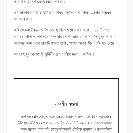
না বলে তাই বেশ গুছিয়ে রেখে গেলাম ।
যদি ভালোভাবে পৌঁছে যাই তবে আবার লিখবো বাসা থেকে … দোয়া করবেন
আমাদের জন্য
সেই ফেব্রুয়ারীর২০ তারিখ বের হয়েছি ২৩ মে বাসায় যাবো … ১৪ দিন পর
বাইরের খোলা আকাশ আর নির্মল বাতাসে গা ভিজিয়ে ফিরবো যদি সুস্থ থাকি ।
করোনার জন্য এতো হয়রানি করতে হলো , আমার অর্ধেক জীবন নাই হয়ে গেছে ।
আল্লাহ খুব তাড়াতাড়ি পৃথিবীর রোদ সারিয়ে দাও … আমিন ।
নাজমীন মর্তুজা
দার্শনিক বোধ তাড়িত সময় সচেতন নিষ্ঠাবান কবি। চলমান বাস্তবতাকে
ইতিহাস-ঐতিহ্যের পরম্পরায় জারিত করে তিনি কাব্য রূপান্তরে অভ্যস্ত।
কাব্য রচনার পাশাপাশি ক্ষেত্রসমীক্ষাধর্মী মৌলিক গবেষণা ও কথাসাহিত্য