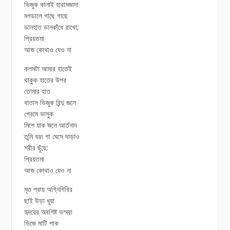
ভিজুক কানাই হারামজাদা
মগডালে গাছে গাছে
ডানহাত ডানকাঁধে রাখো;
প্রিয়তমা
আজ কোথাও যেও না
কলমটা আমার হাতেই
থাকুক হাতের উপর
তোমার হাত
বাতাস ভিজুক বিন্দু জলে
প্রেমে ভাসুক
মিশে যাক জলে আর্তনাদ
তুমি বরং গা ঘেসে দাড়াও
শরীর ছুঁয়ে;
প্রিয়তমা
আজ কোথাও যেও না
মৃত প্রায় অগ্নিগিরির
ছাই উড়া ধূয়া
হৃদয়ের অবশিষ্ট ভস্মরা
ভিজে মাটি পাক