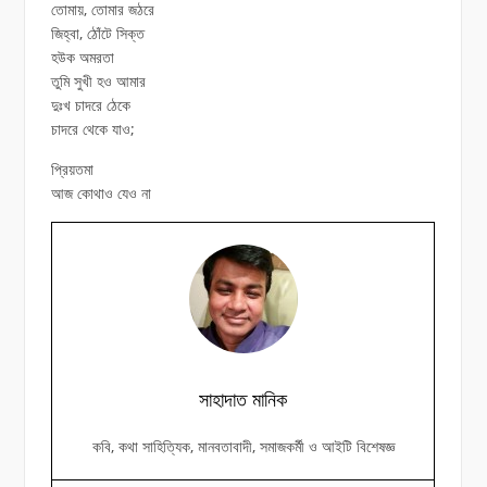
তোমায়, তোমার জঠরে
জিহ্বা, ঠোঁটে সিক্ত
হউক অমরতা
তুমি সুখী হও আমার
দুঃখ চাদরে ঠেকে
চাদরে থেকে যাও;
প্রিয়তমা
আজ কোথাও যেও না
সাহাদাত মানিক
কবি, কথা সাহিত্যিক, মানবতাবাদী, সমাজকর্মী ও আইটি বিশেষজ্ঞ