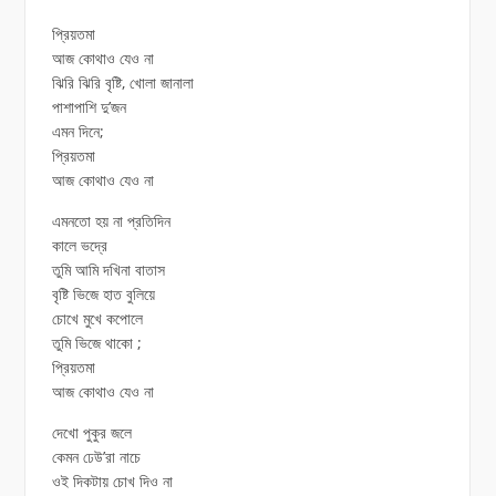
প্রিয়তমা
আজ কোথাও যেও না
ঝিরি ঝিরি বৃষ্টি, খোলা জানালা
পাশাপাশি দু’জন
এমন দিনে;
প্রিয়তমা
আজ কোথাও যেও না
এমনতো হয় না প্রতিদিন
কালে ভদ্রে
তুমি আমি দখিনা বাতাস
বৃষ্টি ভিজে হাত বুলিয়ে
চোখে মুখে কপোলে
তুমি ভিজে থাকো ;
প্রিয়তমা
আজ কোথাও যেও না
দেখো পুকুর জলে
কেমন ঢেউ’রা নাচে
ওই দিকটায় চোখ দিও না