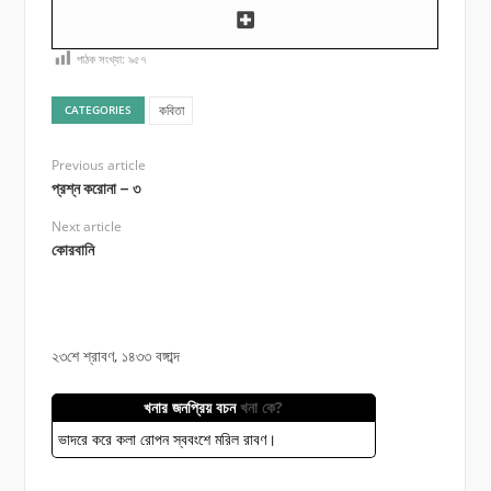
পাঠক সংখ্যা:
৯৫৭
কবিতা
CATEGORIES
Previous article
প্রশ্ন করোনা – ৩
Next article
কোরবানি
২৩শে শ্রাবণ, ১৪৩৩ বঙ্গাব্দ
খনার জনপ্রিয় বচন
খনা কে?
ভাদরে করে কলা রোপন স্ববংশে মরিল রাবণ।