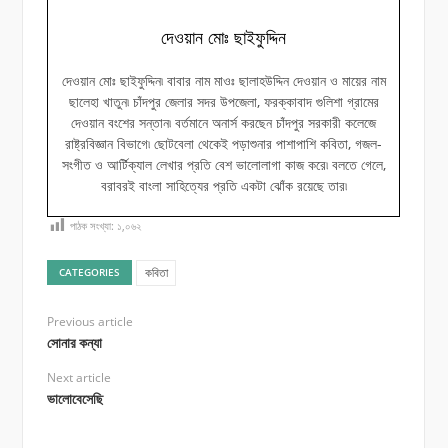
দেওয়ান মোঃ ছাইফুদ্দিন
দেওয়ান মোঃ ছাইফুদ্দিন৷ বাবার নাম মাওঃ ছালাহউদ্দিন দেওয়ান ও মায়ের নাম
ছালেহা খাতুন৷ চাঁদপুর জেলার সদর উপজেলা, ফরক্কাবাদ গুলিশা গ্রামের
দেওয়ান বংশের সন্তান৷ বর্তমানে অনার্স করছেন চাঁদপুর সরকারী কলেজে
রাষ্ট্রবিজ্ঞান বিভাগে৷ ছোটবেলা থেকেই পড়াশুনার পাশাপাশি কবিতা, গজল-
সংগীত ও আর্টিক্যাল লেখার প্রতি বেশ ভালোলাগা কাজ করে৷ বলতে গেলে,
বরাবরই বাংলা সাহিত্যের প্রতি একটা ঝোঁক রয়েছে তার৷
পাঠক সংখ্যা:
১,০৬২
কবিতা
CATEGORIES
Previous article
সোনার কন্যা
Next article
ভালোবেসেছি