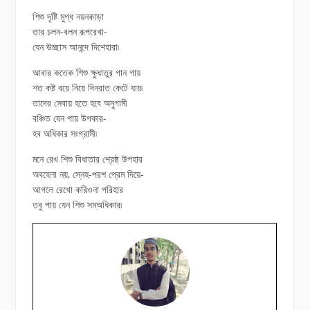
শিশু দৃষ্টি মুগ্ধ নয়নকাড়া
তার চলন-বলন রূপরেখা-
যেন উচ্ছাস আনন্দে দিশেহারা৷
আবার কতেক শিশু ক্ষুধাতুর গান গায়
শত কষ্ট বয়ে নিয়ে দিনরাত কেটে যায়৷
তাদের সেবায় হতে হবে অনুগামী
বঞ্চিত যেন পায় উপকার-
হব অধিকার সংগ্রামী৷
মনে রেখ শিশু বিধাতার শ্রেষ্ঠ উপহার
অবহেলা নয়, স্নেহ-পরশ প্রেম দিয়ে-
আগলে রেখো করিওনা পরিহার
তবু পায় যেন শিশু সমঅধিকার৷