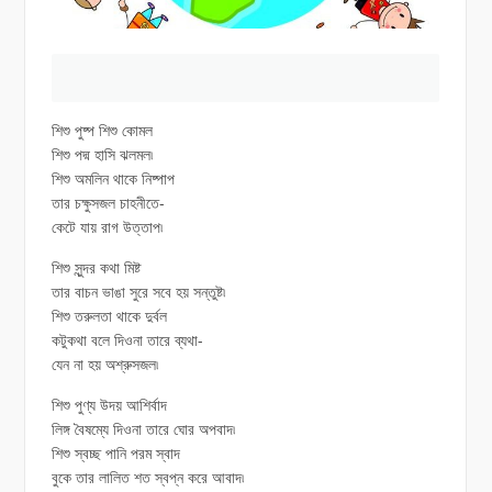
শিশু পুষ্প শিশু কোমল
শিশু পদ্ম হাসি ঝলমল৷
শিশু অমলিন থাকে নিষ্পাপ
তার চক্ষুসজল চাহনীতে-
কেটে যায় রাগ উত্তাপ৷
শিশু সুন্দর কথা মিষ্ট
তার বাচন ভাঙা সুরে সবে হয় সন্তুষ্ট৷
শিশু তরুলতা থাকে দুর্বল
কটুকথা বলে দিওনা তারে ব্যথা-
যেন না হয় অশ্রুসজল৷
শিশু পুণ্য উদয় আশির্বাদ
লিঙ্গ বৈষম্যে দিওনা তারে ঘোর অপবাদ৷
শিশু স্বচ্ছ পানি পরম স্বাদ
বুকে তার লালিত শত স্বপ্ন করে আবাদ৷