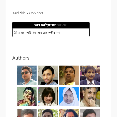
২৬শে শ্রাবণ, ১৪৩৩ বঙ্গাব্দ
খনার জনপ্রিয় বচন
খনা কে?
উঠান ভরা লাউ শসা ঘরে তার লক্ষীর দশা
Authors