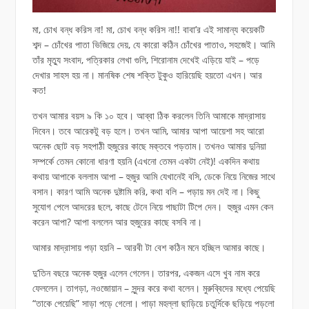
মা, চোখ বন্ধ করিস না! মা, চোখ বন্ধ করিস না!! বাবা’র এই সামান্য কয়েকটি
শব্দ – চোঁখের পাতা ভিজিয়ে দেয়, যে কারো কঠিন চোঁখের পাতাও, সহজেই। আমি
তাঁর মৃত্যু সংবাদ, পত্রিকার লেখা গুলি, শিরোনাম দেখেই এড়িয়ে যাই – পড়ে
দেখার সাহস হয় না। মানষিক শেষ শক্তি টুকুও হারিয়েছি হয়তো এখন। আর
কত!
তখন আমার বয়স ৯ কি ১০ হবে। আব্বা ঠিক করলেন তিনি আমাকে মাদ্রাসায়
দিবেন। তবে আরেকটু বড় হলে। তখন আমি, আমার আপা আয়েশা সহ আরো
অনেক ছোট বড় সহপাঠী হুজুরের কাছে মক্তবে পড়তাম। তখনও আমার দুনিয়া
সম্পর্কে তেমন কোনো ধারণা হয়নি (এখনো তেমন একটা নেই)! একদিন কথায়
কথায় আপাকে বললাম আপা – হুজুর আমি যেখানেই বসি, ডেকে নিয়ে নিজের সাথে
বসান। কারণ আমি অনেক দুষ্টামি করি, কথা বলি – পড়ায় মন দেই না। কিছু
সুযোগ পেলে আদরের ছলে, কাছে টেনে নিয়ে পাছাটা টিপে দেন। হুজুর এমন কেন
করেন আপা? আপা বললেন আর হুজুরের কাছে বসবি না।
আমার মাদ্রাসায় পড়া হয়নি – আরবী টা বেশ কঠিন মনে হচ্ছিল আমার কাছে।
দু’তিন বছরে অনেক হুজুর এলেন গেলেন। তারপর, একজন এসে খুব নাম করে
ফেললেন। তাগড়া, নওজোয়ান – সুন্দর করে কথা বলেন। মুরুব্বিদের মধ্যে পেয়েছি
“তাকে পেয়েছি” সাড়া পড়ে গেলো। পাড়া মহল্লা ছাড়িয়ে চতুর্দিকে ছড়িয়ে পড়লো