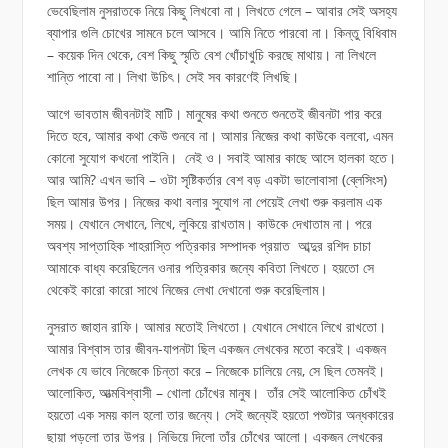
ভেবেছিলাম নুসরাতকে নিয়ে কিছু লিখবো না। লিখতে গেলে – আবার সেই অসহ্য
ব্যাপার গুলি চোখের সামনে চলে আসবে। আমি নিতে পারবো না। কিন্তু বিধিবাম
– কয়েক দিন থেকে, বেশ কিছু স্মৃতি বেশ খোঁচাখুচি করছে মাথায়। না লিখলে
শান্তি পাবো না। লিখা উচিৎ। সেই সব কারণেই লিখছি।
আগে ভাবতাম জীবনটাই মাটি। মানুষের কথা শুনতে শুনতেই জীবনটা পার করে
দিতে হবে, আমার কথা কেউ শুনবে না। আমার নিজের কথা কাউকে বলবো, এমন
কোনো সুযোগ কখনো পাইনি। নেই ও। সবাই আমার কাছে আসে হালকা হতে।
আর আমি? এখন ভাবি – ওটা সৃষ্টিকর্তার বেশ বড় একটা ভালোবাসা (ব্লেসিংস)
ছিল আমার উপর। নিজের কথা বলার সুযোগ না পেয়েই লেখা শুরু করলাম এক
সময়। যেখানে সেখানে, লিখে, লুকিয়ে রাখতাম। কাউকে দেখাতাম না। পরে
অবশ্য সাপ্তাহিক শাহরাস্তি পত্রিকার সম্পাদক প্রয়াত আব্দুর রশিদ চাচা
আমাকে বাধ্য করেছিলেন ওনার পত্রিকার জন্যে কবিতা লিখতে। হয়তো সে
থেকেই কারো কারো সাথে নিজের লেখা দেখানো শুরু করেছিলাম।
নুসরাত জাহান রাফি। আমার মতোই লিখতো। যেখানে সেখানে লিখে রাখতো।
আমার বিশ্বাস তার জীবন-যাপনটা ছিল একজন লেখকের মতো করেই। একজন
লেখক যে ভাবে নিজেকে চিন্তা করে – নিজেকে চালিয়ে নেয়, সে ছিল তেমনই।
আলোকিত, আত্মবিশ্বাসী – খোলা চোঁখের মানুষ। তাঁর সেই আলোকিত চোঁখই
হয়তো এক সময় কাল হলো তার জন্যে। সেই জন্যেই হয়তো পশুটার অন্ধকারের
ছায়া পড়লো তার উপর। নিভিয়ে দিলো তাঁর চোঁখের আলো। একজন লেখকের