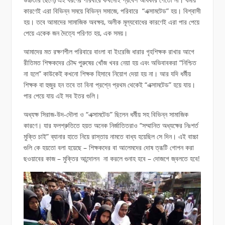
কারণেই এরা বিভিন্ন সময়ে বিভিন্ন সমাজে, পরিবারে “এক্সামটেড” হয়। বিশ্বাসী
হয়। তবে আমাদের সামাজিক অবক্ষয়, অলীক মূল্যবোধের কারণেই এরা পার পেয়ে
পেয়ে একেক জন দৈত্যে পরিণত হয়, এক সময়।
আমাদের মত রক্ষণশীল পরিবারে বাংলা বা ইংরেজি ধারার গৃহশিক্ষক রাখার আগে
রীতিমত শিক্ষকদের চৌদ্দ পুরুষের খোঁজ খবর নেয়া হয় এবং অভিবাবকরা “নিশ্চিত
না হলে” কাউকেই কখনো শিক্ষক হিসাবে নিয়োগ দেয়া হয় না। আর যদি ধর্মীয়
শিক্ষক বা হুজুর হন তবে তা বিনা প্রশ্নে প্রথম থেকেই “এক্সামটেড” হয়ে যায়।
পার পেয়ে যায় এই সব ইতর গুলি।
অধ্যক্ষ সিরাজ-উদ-দৌলা ও “এক্সামটেড” ছিলেন ধর্মীয় সহ বিভিন্ন সামাজিক
কারণে। যার ফলশ্রুতিতে হয়ত অনেক নির্জাতিতরাও “সম্মানিত অধ্যক্ষের নিঃশর্ত
মুক্তি চাই” ব্যানার হাতে নিয়ে রাস্তায় নামতে বাধ্য হয়েছিল সে দিন। এই বাচ্চা
গুলি কে হয়তো বলা হয়েছে – শিক্ষকদের বা আলেমদের দোষ ত্রূটি গোপন করা
ছওয়াবের কাজ – মুক্তির আন্দোলন না করলে গুনাহ হবে – দোজগে জ্বলতে হবে!