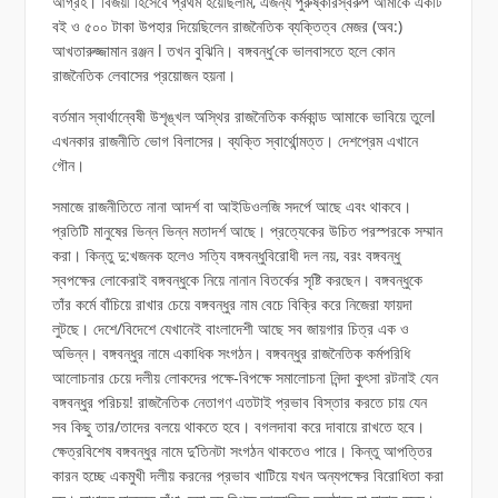
আগ্রহ। বিজয়ী হিসেবে প্রথম হয়েছিলাম, এজন্য পুরুষ্কারস্বরুপ আমাকে একটি
বই ও ৫০০ টাকা উপহার দিয়েছিলেন রাজনৈতিক ব্যক্তিত্ব মেজর (অব:)
আখতারুজ্জামান রঞ্জন l তখন বুঝিনি। বঙ্গবন্ধু’কে ভালবাসতে হলে কোন
রাজনৈতিক লেবাসের প্রয়োজন হয়না।
বর্তমান স্বার্থান্বেষী উশৃঙ্খল অস্থির রাজনৈতিক কর্মকান্ড আমাকে ভাবিয়ে তুলেl
এখনকার রাজনীতি ভোগ বিলাসের। ব্যক্তি স্বার্থোন্মত্ত। দেশপ্রেম এখানে
গৌন।
সমাজে রাজনীতিতে নানা আদর্শ বা আইডিওলজি সদর্পে আছে এবং থাকবে।
প্রতিটি মানুষের ভিন্ন ভিন্ন মতাদর্শ আছে। প্রত্যেকের উচিত পরস্পরকে সম্মান
করা। কিন্তু দু:খজনক হলেও সত্যি বঙ্গবন্ধুবিরোধী দল নয়, বরং বঙ্গবন্ধু
স্বপক্ষের লোকেরাই বঙ্গবন্ধুকে নিয়ে নানান বিতর্কের সৃষ্টি করছেন। বঙ্গবন্ধুকে
তাঁর কর্মে বাঁচিয়ে রাখার চেয়ে বঙ্গবন্ধুর নাম বেচে বিক্রি করে নিজেরা ফায়দা
লুটছে। দেশে/বিদেশে যেখানেই বাংলাদেশী আছে সব জায়গার চিত্র এক ও
অভিন্ন। বঙ্গবন্ধুর নামে একাধিক সংগঠন। বঙ্গবন্ধুর রাজনৈতিক কর্মপরিধি
আলোচনার চেয়ে দলীয় লোকদের পক্ষে-বিপক্ষে সমালোচনা নিন্দা কুৎসা রটনাই যেন
বঙ্গবন্ধুর পরিচয়! রাজনৈতিক নেতাগণ এতটাই প্রভাব বিস্তার করতে চায় যেন
সব কিছু তার/তাদের বলয়ে থাকতে হবে। বগলদাবা করে দাবায়ে রাখতে হবে।
ক্ষেত্রবিশেষ বঙ্গবন্ধুর নামে দু’তিনটা সংগঠন থাকতেও পারে। কিন্তু আপত্তির
কারন হচ্ছে একমুখী দলীয় করনের প্রভাব খাটিয়ে যখন অন্যপক্ষের বিরোধিতা করা