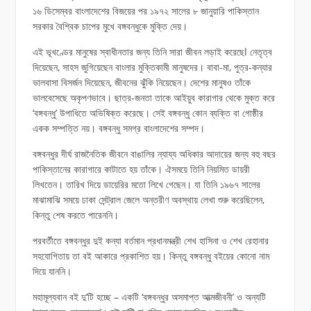
১৬ ডিসেম্বর বাংলাদেশের বিজয়ের পর ১৯৭২ সালের ৮ জানুয়ারি পাকিস্তান
সরকার বৈশ্বিক চাপের মুখে বঙ্গবন্ধুকে মুক্তি দেয়।
এই ভূখণ্ডের মানুষের স্বাধীনতার জন্য তিনি সারা জীবন লড়াই করেছেl নেতৃত্ব
দিয়েছেন, সাহস জুগিয়েছেন বাংলার মুক্তিকামী মানুষদের। বাবা-মা, পুত্র-কন্যার
ভালবাসা বিসর্জন দিয়েছেন, জীবনের ঝুঁকি নিয়েছেন। দেশের মানুষও তাঁকে
ভালবেসেছে অকৃপণভাবে। ছাত্র-জনতা তাকে আইয়ুব কারাগার থেকে মুক্ত করে
‘বঙ্গবন্ধু’ উপাধিতে অভিষিক্ত করেছে। সেই বঙ্গবন্ধু কোন ব্যক্তি বা গোষ্ঠীর
একক সম্পত্তি নয়। বঙ্গবন্ধু সমগ্র বাংলাদেশের সম্পদ।
বঙ্গবন্ধুর দীর্ঘ রাজনৈতিক জীবনে বাঙালির ন্যায্য অধিকার আদায়ের জন্য বহু বছর
পাকিস্তানের কারাগারে কাটাতে হয় তাঁকে। ঐসময়ে তিনি নিয়মিত ডায়রী
লিখতেন। তারিখ দিয়ে ডায়েরির মতো লিখে গেছেন। যা তিনি ১৯৬৭ সালের
মাঝামাঝি সময়ে ঢাকা সেন্ট্রাল জেলে অন্তরীণ অবস্থায় লেখা শুরু করেছিলেন,
কিন্তু শেষ করতে পারেননি।
পরবর্তীতে বঙ্গবন্ধুর দুই কন্যা বর্তমান প্রধানমন্ত্রী শেখ হাসিনা ও শেখ রেহানার
সহযোগিতায় তা বই আকারে প্রকাশিত হয়। কিন্তু বঙ্গবন্ধু বইয়ের কোনো নাম
দিয়ে যাননি।
মহামূল্যবান বই দু’টি হচ্ছে – একটি ‘বঙ্গবন্ধুর অসমাপ্ত আত্মজীবনী’ ও অন্যটি