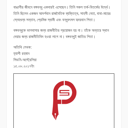
বাঙালীর জীবনে বঙ্গবন্ধু একবারই এসেছেন। তিনি সকল তর্ক-বিতর্কের উর্দ্ধে।
তিনি ছিলেন একজন আদর্শবান রাজনৈতিক ব্যক্তিত্ব, সাহসী নেতা, বাবা-মায়ের
স্নেহধন্য সন্তান, প্রেমিক স্বামী এবং বন্ধুবৎসল হৃদয়বান পিতা।
বঙ্গবন্ধুকে ভালবাসার জন্য রাজনীতির প্রয়োজন হয় না। তাঁকে অন্তরে স্থান
দেয়ার জন্য রাজনীতিবিদ হওয়া লাগে না। বঙ্গবন্ধুই জাতির পিতা।
অতিথি লেখক:
হ্যাপী রহমান
সিডনি-অস্ট্রেলিয়া
১৫.০৮.২০১৭ইং