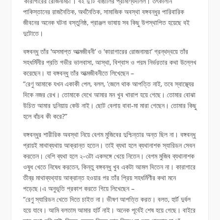
‘কারাগারের রোজনামচা’। বই দু’টি বাঙালির প্রামাণ্যদলিল। তৎকালীন
পাকিস্তানের রাজনৈতিক, অর্থনৈতিক, সামাজিক অবস্থা বঙ্গবন্ধুর পারিবারিক
জীবনের অনেক ঘটনা বস্তুনিষ্ঠ, প্রাঞ্জল ভাষায় সব কিছু উপস্থাপিত হয়েছে বই
দুটোতে।
বঙ্গবন্ধু তাঁর ‘অসমাপ্ত আত্মজীবনী’ ও ‘কারাগারের রোজনামচা’ গ্রন্থদ্বয়ে তাঁর
সহধর্মিনীর প্রতি গভীর ভালবাসা, আস্থা, বিশ্বাস ও পরম নির্ভরতার কথা উল্লেখ
করেছেন। যা বঙ্গবন্ধু তাঁর আত্মজীবনীতে লিখেছেন –
“রেণু আমাকে যখন একাকী পেল, বলল, ‘জেলে থাক আপত্তি নাই, তবে স্বাস্থ্যের
দিকে নজর রেখ। তোমাকে দেখে আমার মন খুব খারাপ হয়ে গেছে। তোমার বোঝা
উচিত আমার দুনিয়ায় কেউ নাই। ছোট বেলায় বাবা-মা মারা গেছেন। তোমার কিছু
হলে বাঁচব কী করে?”
বঙ্গবন্ধুর শারীরিক অবস্থা নিয়ে বেগম মুজিবের দুশ্চিন্তার অন্ত ছিল না। বঙ্গবন্ধু
প্রায়ই মাথাব্যথায় আক্রান্ত হতেন। তাই ব্যথা হলে ব্যথানাশক স্যারিডন সেবন
করতেন। বেশি ব্যথা হলে ২-৩টা একসঙ্গে খেয়ে নিতেন। বেগম মুজিব ব্যথানাশক
ওষুধ খেতে নিষেধ করতেন, কিন্তু বঙ্গবন্ধু খুব একটা আমল দিতেন না। কারাগারে
তীব্র মাথাব্যথ্যায় আক্রান্ত হওয়ার পর তাঁর প্রিয় সহধর্মিণীর কথা মনে
পড়েছে।এ অনুভূতি প্রকাশ করতে গিয়ে লিখেছেন –
“রেণু স্যারিডন খেতে দিতে চাইত না। ভীষণ আপত্তি করত। বলত, হার্ট দুর্বল
হয়ে যাবে। আমি বলতাম আমার হার্ট নাই। অনেক পূর্বেই শেষ হয়ে গেছে। বাইরে