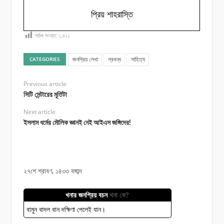
প্রিয় শাহরাস্তি
পাঠক সংখ্যা:
১,৪১১
জনপ্রিয় লেখা
প্রবন্ধ
সাহিত্য
CATEGORIES
Previous article
সিটি সেন্টারের মূর্তিটা
Next article
ইসলাম ধর্মের মৌলিক জ্ঞানই নেই আইএস জঙ্গিদের!
২৭শে শ্রাবণ, ১৪৩৩ বঙ্গাব্দ
খনার জনপ্রিয় বচন
খনা কে?
বামুন বাদল বান দক্ষিণা পেলেই যান।