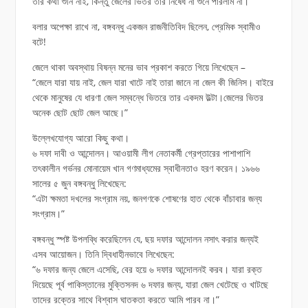
তার কথা শুনি নাই, কিন্তু জেলের ভিতর তার নিষেধ না শুনে পারলাম না।”
বলার অপেক্ষা রাখে না, বঙ্গবন্ধু একজন রাজনীতিবিদ ছিলেন, প্রেমিক স্বামীও
বটে!
জেলে থাকা অবস্থায় বিষন্ন মনের ভাব প্রকাশ করতে গিয়ে লিখেছেন –
“জেলে যারা যায় নাই, জেল যারা খাটে নাই তারা জানে না জেল কী জিনিস। বাইরে
থেকে মানুষের যে ধারণা জেল সম্বন্ধে ভিতরে তার একদম উল্টা।জেলের ভিতর
অনেক ছোট ছোট জেল আছে।”
উল্লেখযোগ্য আরো কিছু কথা।
৬ দফা দাবী ও আন্দোলন। আওয়ামী লীগ নেতাকর্মী গ্রেপ্তারের পাশাপাশি
তৎকালীন গর্ভনর মোনায়েম খান গণমাধ্যমের স্বাধীনতাও হরণ করেন। ১৯৬৬
সালের ৫ জুন বঙ্গবন্ধু লিখেছেন:
“এটা ক্ষমতা দখলের সংগ্রাম নয়, জনগণকে শোষণের হাত থেকে বাঁচাবার জন্য
সংগ্রাম।”
বঙ্গবন্ধু স্পষ্ট উপলব্ধি করেছিলেন যে, ছয় দফার আন্দোলন নসাৎ করার জন্যই
এসব আয়োজন। তিনি দ্বিধাহীনভাবে লিখেছেন:
“৬ দফার জন্য জেলে এসেছি, বের হয়ে ৬ দফার আন্দোলনই করব। যারা রক্ত
দিয়েছে পূর্ব পাকিস্তানের মুক্তিসনদ ৬ দফার জন্য, যারা জেল খেটেছে ও খাটছে
তাদের রক্তের সাথে বিশ্বাস ঘাতকতা করতে আমি পারব না।”