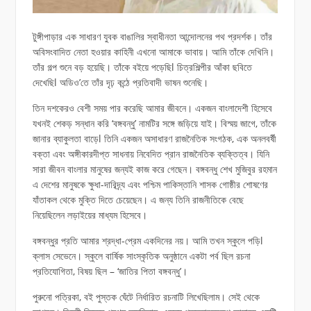
টুঙ্গীপাড়ার এক সাধারণ যুবক বাঙালির স্বাধীনতা আন্দোলনের পথ প্রদর্শক। তাঁর
অবিসংবাদিত নেতা হওয়ার কাহিনী এখনো আমাকে ভাবায়। আমি তাঁকে দেখিনি।
তাঁর গল্প শুনে বড় হয়েছি। তাঁকে বইয়ে পড়েছিl চিত্রশিল্পীর আঁকা ছবিতে
দেখেছিl অডিও’তে তাঁর দৃঢ় কন্ঠে প্রতিবাদী ভাষন শুনেছি।
তিন দশকেরও বেশী সময় পার করেছি আমার জীবনে। একজন বাংলাদেশী হিসেবে
যখনই শেকড় সন্ধান করি ‘বঙ্গবন্ধু’ নামটির সঙ্গে জড়িয়ে যাই। বিস্ময় জাগে, তাঁকে
জানার ব্যাকুলতা বাড়েl তিনি একজন অসাধারণ রাজনৈতিক সংগঠক, এক অনলবর্ষী
বক্তা এবং অঙ্গীকারদীপ্ত সাধনায় নিবেদিত প্রান রাজনৈতিক ব্যক্তিত্ব। যিনি
সারা জীবন বাংলার মানুষের জন্যই কাজ করে গেছেন। বঙ্গবন্ধু শেখ মুজিবুর রহমান
এ দেশের মানুষকে ক্ষুধা-দারিদ্র্য এবং পশ্চিম পাকিস্তানি শাসক গোষ্ঠীর শোষণের
যাঁতাকল থেকে মুক্তি দিতে চেয়েছেন। এ জন্য তিনি রাজনীতিকে বেছে
নিয়েছিলেন লড়াইয়ের মাধ্যম হিসেবে।
বঙ্গবন্ধুর প্রতি আমার শ্রদ্ধা-প্রেম একদিনের নয়। আমি তখন স্কুলে পড়িl
ক্লাস সেভেনে। স্কুলে বার্ষিক সাংস্কৃতিক অনুষ্ঠানে একটা পর্ব ছিল রচনা
প্রতিযোগিতা, বিষয় ছিল – ‘জাতির পিতা বঙ্গবন্ধু’।
পুরুনো পত্রিকা, বই পুস্তক ঘেঁটে নির্ধারিত রচনাটি লিখেছিলাম। সেই থেকে