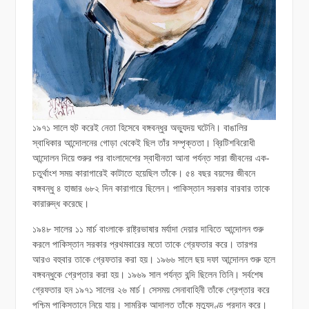
১৯৭১ সালে হুট করেই নেতা হিসেবে বঙ্গবন্ধুর অভ্যুদয় ঘটেনি। বাঙালির
স্বাধিকার আন্দোলনের গোড়া থেকেই ছিল তাঁর সম্পৃক্ততা। ব্রিটিশবিরোধী
আন্দোলন দিয়ে শুরুর পর বাংলাদেশের স্বাধীনতা আনা পর্যন্ত সারা জীবনের এক-
চতুর্থাংশ সময় কারাগারেই কাটাতে হয়েছিল তাঁকে। ৫৪ বছর বয়সের জীবনে
বঙ্গবন্ধু ৪ হাজার ৬৮২ দিন কারাগারে ছিলেন। পাকিস্তান সরকার বারবার তাকে
কারারুদ্ধ করেছে।
১৯৪৮ সালের ১১ মার্চ বাংলাকে রাষ্ট্রভাষার মর্যাদা দেয়ার দাবিতে আন্দোলন শুরু
করলে পাকিস্তান সরকার প্রথমবারের মতো তাকে গ্রেফতার করে। তারপর
আরও বহুবার তাকে গ্রেফতার করা হয়। ১৯৬৬ সালে ছয় দফা আন্দোলন শুরু হলে
বঙ্গবন্ধুকে গ্রেপ্তার করা হয়। ১৯৬৯ সাল পর্যন্ত বন্দি ছিলেন তিনি। সর্বশেষ
গ্রেফতার হন ১৯৭১ সালের ২৬ মার্চ। সেসময় সেনাবাহিনী তাঁকে গ্রেপ্তার করে
পশ্চিম পাকিস্তানে নিয়ে যায়। সামরিক আদালত তাঁকে মৃত্যুদণ্ড প্রদান করে।