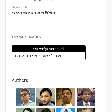
Next article
পড়াশুনায় খরচ বেড়ে যাচ্ছে অস্ট্রেলিয়ায়
২৩শে শ্রাবণ, ১৪৩৩ বঙ্গাব্দ
খনার জনপ্রিয় বচন
খনা কে?
ভাদরে করে কলা রোপন স্ববংশে মরিল রাবণ।
Authors