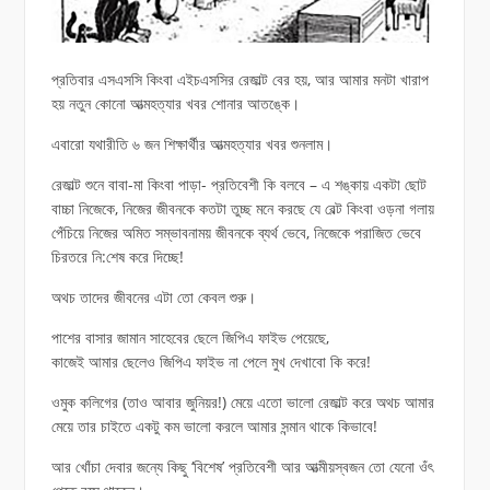
প্রতিবার এসএসসি কিংবা এইচএসসির রেজাল্ট বের হয়, আর আমার মনটা খারাপ
হয় নতুন কোনো আত্মহত্যার খবর শোনার আতঙ্কে।
এবারো যথারীতি ৬ জন শিক্ষার্থীর আত্মহত্যার খবর শুনলাম।
রেজাল্ট শুনে বাবা-মা কিংবা পাড়া- প্রতিবেশী কি বলবে – এ শঙ্কায় একটা ছোট
বাচ্চা নিজেকে, নিজের জীবনকে কতটা তুচ্ছ মনে করছে যে বেল্ট কিংবা ওড়না গলায়
পেঁচিয়ে নিজের অমিত সম্ভাবনাময় জীবনকে ব্যর্থ ভেবে, নিজেকে পরাজিত ভেবে
চিরতরে নি:শেষ করে দিচ্ছে!
অথচ তাদের জীবনের এটা তো কেবল শুরু।
পাশের বাসার জামান সাহেবের ছেলে জিপিএ ফাইভ পেয়েছে,
কাজেই আমার ছেলেও জিপিএ ফাইভ না পেলে মুখ দেখাবো কি করে!
ওমুক কলিগের (তাও আবার জুনিয়র!) মেয়ে এতো ভালো রেজাল্ট করে অথচ আমার
মেয়ে তার চাইতে একটু কম ভালো করলে আমার সন্মান থাকে কিভাবে!
আর খোঁচা দেবার জন্যে কিছু ‘বিশেষ’ প্রতিবেশী আর আত্মীয়স্বজন তো যেনো ওঁৎ