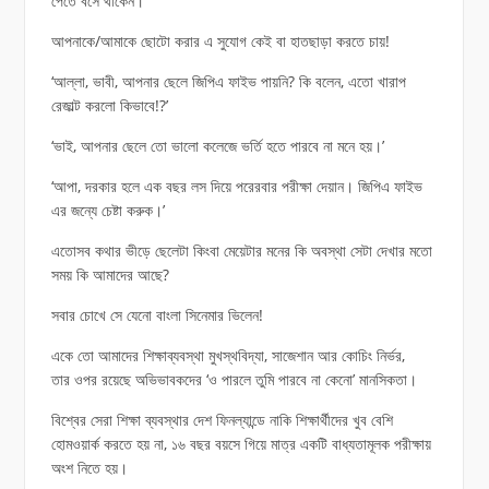
পেতে বসে থাকেন।
আপনাকে/আমাকে ছোটো করার এ সুযোগ কেই বা হাতছাড়া করতে চায়!
‘আল্লা, ভাবী, আপনার ছেলে জিপিএ ফাইভ পায়নি? কি বলেন, এতো খারাপ
রেজাল্ট করলো কিভাবে!?’
‘ভাই, আপনার ছেলে তো ভালো কলেজে ভর্তি হতে পারবে না মনে হয়।’
‘আপা, দরকার হলে এক বছর লস দিয়ে পরেরবার পরীক্ষা দেয়ান। জিপিএ ফাইভ
এর জন্যে চেষ্টা করুক।’
এতোসব কথার ভীড়ে ছেলেটা কিংবা মেয়েটার মনের কি অবস্থা সেটা দেখার মতো
সময় কি আমাদের আছে?
সবার চোখে সে যেনো বাংলা সিনেমার ভিলেন!
একে তো আমাদের শিক্ষাব্যবস্থা মুখস্থবিদ্যা, সাজেশান আর কোচিং নির্ভর,
তার ওপর রয়েছে অভিভাবকদের ‘ও পারলে তুমি পারবে না কেনো’ মানসিকতা।
বিশ্বের সেরা শিক্ষা ব্যবস্থার দেশ ফিনল্যান্ডে নাকি শিক্ষার্থীদের খুব বেশি
হোমওয়ার্ক করতে হয় না, ১৬ বছর বয়সে গিয়ে মাত্র একটি বাধ্যতামূলক পরীক্ষায়
অংশ নিতে হয়।