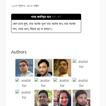
২২শে শ্রাবণ, ১৪৩৩ বঙ্গাব্দ
খনার জনপ্রিয় বচন
খনা কে?
ষোল চাষে মূলা, তার অর্ধেক তুলা তার অর্ধেক ধান, তার অর্ধেক
পান, খনার বচন, মিথ্যা হয় না কদাচন।
Authors