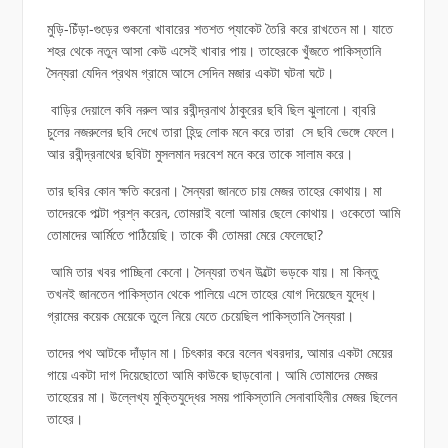
মুড়ি-চিঁড়া-গুড়ের শুকনো খাবারের শতশত প্যাকেট তৈরি করে রাখতেন মা। যাতে
শহর থেকে নতুন আসা কেউ এসেই খাবার পায়। তাহেরকে খুঁজতে পাকিস্তানি
সৈন্যরা যেদিন প্রথম গ্রামে আসে সেদিন মজার একটা ঘটনা ঘটে।
বাড়ির দেয়ালে কবি নরুল আর রবীন্দ্রনাথ ঠাকুরের ছবি ছিল ঝুলানো। বা্বরি
চুলের নজরুলের ছবি দেখে তারা হিন্দু লোক মনে করে তারা সে ছবি ভেঙ্গে ফেলে।
আর রবীন্দ্রনাথের ছবিটা মুসলমান দরবেশ মনে করে তাকে সালাম করে।
তার ছবির কোন ক্ষতি করেনা। সৈন্যরা জানতে চায় মেজর তাহের কোথায়। মা
তাদেরকে পাল্টা প্রশ্ন করেন, তোমরাই বলো আমার ছেলে কোথায়। ওকেতো আমি
তোমাদের আর্মিতে পাঠিয়েছি। তাকে কী তোমরা মেরে ফেলেছো?
আমি তার খবর পাচ্ছিনা কেনো। সৈন্যরা তখন উল্টো ভড়কে যায়। মা কিন্তু
তখনই জানতেন পাকিস্তান থেকে পালিয়ে এসে তাহের যোগ দিয়েছেন যুদ্ধে।
গ্রামের কয়েক মেয়েকে তুলে নিয়ে যেতে চেয়েছিল পাকিস্তানি সৈন্যরা।
তাদের পথ আটকে দাঁড়ান মা। চিৎকার করে বলেন খবরদার, আমার একটা মেয়ের
গায়ে একটা দাগ দিয়েছোতো আমি কাউকে ছাড়বোনা। আমি তোমাদের মেজর
তাহেরের মা। উল্লেখ্য মুক্তিযুদ্ধের সময় পাকিস্তানি সেনাবাহিনীর মেজর ছিলেন
তাহের।