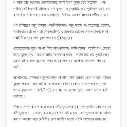
এ ভাবে তাঁর প্রশ্রয়ে ছেলেমেয়েদের সবাই তখন যুদ্ধে চলে গিয়েছিল। এক
পর্যায়ে সেই কিশোরী ডালিয়াও যান যুদ্ধে। মহেন্দ্রগঞ্জে তার প্রশিক্ষন হয়। তার
কাজ ছিল রেকি করা। এক বাংকারেরে নির্দেশনা আরেক বাংকারে পৌঁছে দেয়া।
এই পরিবারের আবু ইউসুফ খান(বীরবিক্রম), আবু সাঈদ, ডঃ আনোয়ার হোসেন,
শাখাওয়াত হোসেন বাহার(বীরপ্রতীক), ওয়ারেসাত হোসেন বেলাল(বীরপ্রতীক)
সবাই বীরত্বের সঙ্গে যুদ্ধ করেছেন মুক্তিযুদ্ধে।
ছেলেমেয়েদের যুদ্ধে যাওয়া নিয়ে মা’র বক্তব্যঃ আমি তাদের বলেছি যাও দেশের
জন্যে যুদ্ধে যাও। হায়াত-মউত আল্লাহর কাছে। কথাবার্তায় তাঁর দৃঢ়তা দেখে
চমকে যাই। এমন দৃঢ়চেতা কোন মায়ের সঙ্গে এর আগে আমার দেখা-পরিচয়
হয়নি।
বাংলাদেশের বেশিরভাগ মুক্তিযোদ্ধা মা-বাবা রাজি হবেননা ভেবে না বলে পালিয়ে
যুদ্ধে গেছেন। আর এই মা ছেলেমেয়েদের বিদায় দেবার সময় বলেছেন দেশের
জন্যে যুদ্ধে যাও। বাড়িটি পুড়িয়ে দেবার পর যুদ্ধের পুরো নয়মাস তাদের কষ্টে
কেটেছে।
পরিচয় গোপন করে থাকতে হয়েছে বিভিন্ন এলাকায়। দেশ স্বাধীন হবার পর সব
কষ্ট ভুলে যান। বললেন, কত মানুষের কত কষ্ট হয়েছে। সে তুলনায় আমার কষ্টকে
কখনও আলাদা করে দেখিনি। দেশ স্বাধীন হয়েছে এটাই আমাদের কাছে বড়।