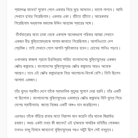
শ্যামগঞ্জ যাবেন? সুযোগ পেলে একবার গিয়ে ঘুরে আসবেন। ভালো লাগবে। আমি
সেখানে দু’বার গিয়েছিলাম। একবার একা। হাঁটতে হাঁটতে। আরেকবার
গিয়েছিলাম অধ্যাপক মমতাজ উদ্দিন আহমেদ স্যারের সঙ্গে।
তীর্থযাত্রার মতো ঢাকা থেকে একসঙ্গে অনেকগুলো পরিবার আমরা সেখানে
একজন বীর মুক্তিযোদ্ধাকে সালাম জানাতে গিয়েছিলাম। আপনিওতো দেশ
প্রেমিক। তাই সেখানে গেলে আপনি স্মৃতিকাতর হবেন। চোখের পানিও পড়বে।
ওখানকার কাজলা গ্রামে চিরনিদ্রায় শায়িত বাংলাদেশের মুক্তিযুদ্ধের একজন
সেক্টর কমান্ডার। বাংলাদেশের মুক্তিযুদ্ধের সেক্টর কমান্ডার আরও অনেকে
আছেন। তবে এই সেক্টর কমান্ডারকে নিয়ে আলোচনা-বিতর্ক বেশি। তিনি ছিলেন
আলাদা একজন।
তাঁর যুদ্ধে স্বাধীন দেশে তাঁকে স্বাভাবিক মৃত্যুর সুযোগ দেয়া হয়নি। তাঁর একটি
পা ছিলোনা। বাংলাদেশের মুক্তিযুদ্ধের একমাত্র সেক্টর কমান্ডার যিনি যুদ্ধে গিয়ে
দেশের স্বাধীনতার জন্যে নিজের একটি অঙ্গও দান করেছিলেন।
এরপরও তাঁকে বাঁচিয়ে রাখার মতো নিরাপদ মনে করেনি তাঁর ঘাতক জিয়াউর
রহমান। অথচ একটা তথ্য কী জানেন? এই দু’জনকে সামরিক বাহিনীর লোকজন
তখনও বন্ধু হিসাবে জানতেন! মুক্তিযুদ্ধের পরও অটুট ছিল সেই বন্ধুত্ব।