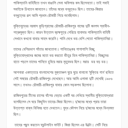
পাকিস্তানি বাহিনীতে তখন বাঙালি সেনা অফিসার কম ছিলেনতো। তাই সবাই
সবাইকে চিনতেন জানতেন। তাঁদের মধ্যে বন্ধুত্বও ছিল। তাহের-জিয়ার
বন্ধুত্বের গল্প আমি প্রথম রৌমারী গিয়ে শুনেছিলাম।
মুক্তিযুদ্ধের নয়মাস কুড়িগ্রামের রৌমারী-রাজিবপুর নামের দুটি জনপদ স্বাধীন-
শত্রুমুক্ত ছিল। কারন উত্তাল ব্রহ্মপুত্র পেরিয়ে হানাদার পাকিস্তানি বাহিনী
সেখানে কখনো যাবার সাহস করেনি। পানি দেখে ভয় বেশি পেতো পাকিস্তানিরা।
তাদের বেশিরভাগ সাঁতার জানতোনা। পানিতঙ্কের পাশাপাশি বিচ্ছু
মুক্তিযোদ্ধাদের জমের মতো ভয় করতো ভীতুর ডিম পাকিস্তানিরা। বিচ্ছুদের
হাতে পড়লে তাদের পানিতে চুবিয়ে মরার মৃত্যুভয় ছিল। মরার ডর বড় ডর।
আপনারা একাত্তরে বাংলাদেশের মুক্তাঞ্চল ঘুরে ঘুরে বানানো ‘মুক্তির গান’ ছবিতে
সেই সময়ের রৌমারী-রাজিবপুর দেখেছেন। আর আমি এলাকা দুটি দেখেছি ১৯৮৬
সালে। তখনও রৌমারী-রাজিবপুর যাবার কোন সড়কপথ ছিলোনা।
রাজিবপুরের টিনের চালের বাঁশের বেড়ার একটি ঘর দেখিয়ে স্থানীয় মুক্তিযোদ্ধারা
বলেছিলেন সে ঘরে কিছুদিন তাহের-জিয়া ছিলেন। দু’জনের মধ্যে প্রায় তারা
উত্তপ্ত বাক্য বিনিময় হতে দেখতেন। যুদ্ধ কৌশল নিয়ে দু’জনের মধ্যে ভিন্নমত
ছিল।
তাহের পছন্দ করতেন ফ্রন্টলাইন ফাইট। জিয়া ছিলেন এর উল্টো। সেটি নিয়ে