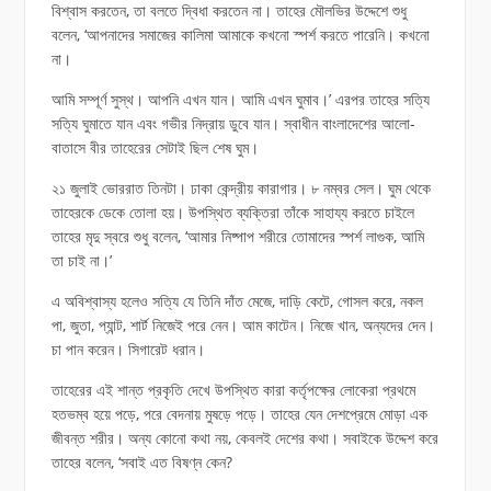
বিশ্বাস করতেন, তা বলতে দ্বিধা করতেন না। তাহের মৌলভির উদ্দেশে শুধু
বলেন, ‘আপনাদের সমাজের কালিমা আমাকে কখনো স্পর্শ করতে পারেনি। কখনো
না।
আমি সম্পূর্ণ সুস্থ। আপনি এখন যান। আমি এখন ঘুমাব।’ এরপর তাহের সত্যি
সত্যি ঘুমাতে যান এবং গভীর নিদ্রায় ডুবে যান। স্বাধীন বাংলাদেশের আলো-
বাতাসে বীর তাহেরের সেটাই ছিল শেষ ঘুম।
২১ জুলাই ভোররাত তিনটা। ঢাকা কেন্দ্রীয় কারাগার। ৮ নম্বর সেল। ঘুম থেকে
তাহেরকে ডেকে তোলা হয়। উপস্থিত ব্যক্তিরা তাঁকে সাহায্য করতে চাইলে
তাহের মৃদু স্বরে শুধু বলেন, ‘আমার নিষ্পাপ শরীরে তোমাদের স্পর্শ লাগুক, আমি
তা চাই না।’
এ অবিশ্বাস্য হলেও সত্যি যে তিনি দাঁত মেজে, দাড়ি কেটে, গোসল করে, নকল
পা, জুতা, প্যান্ট, শার্ট নিজেই পরে নেন। আম কাটেন। নিজে খান, অন্যদের দেন।
চা পান করেন। সিগারেট ধরান।
তাহেরের এই শান্ত প্রকৃতি দেখে উপস্থিত কারা কর্তৃপক্ষের লোকেরা প্রথমে
হতভম্ব হয়ে পড়ে, পরে বেদনায় মুষড়ে পড়ে। তাহের যেন দেশপ্রেমে মোড়া এক
জীবন্ত শরীর। অন্য কোনো কথা নয়, কেবলই দেশের কথা। সবাইকে উদ্দেশ করে
তাহের বলেন, ‘সবাই এত বিষণ্ন কেন?