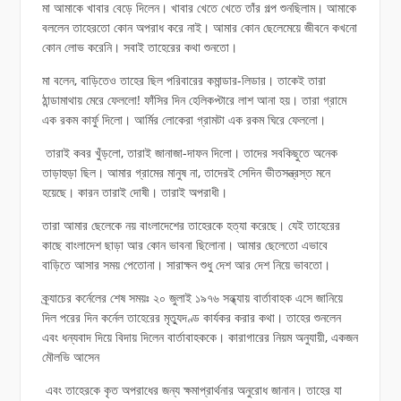
মা আমাকে খাবার বেড়ে দিলেন। খাবার খেতে খেতে তাঁর গল্প শুনছিলাম। আমাকে
বললেন তাহেরতো কোন অপরাধ করে নাই। আমার কোন ছেলেমেয়ে জীবনে কখনো
কোন লোভ করেনি। সবাই তাহেরের কথা শুনতো।
মা বলেন, বাড়িতেও তাহের ছিল পরিবারের কমান্ডার-লিডার। তাকেই তারা
ঠান্ডামাথায় মেরে ফেললো! ফাঁসির দিন হেলিকপ্টারে লাশ আনা হয়। তারা গ্রামে
এক রকম কার্ফু দিলো। আর্মির লোকেরা গ্রামটা এক রকম ঘিরে ফেললো।
তারাই কবর খুঁড়লো, তারাই জানাজা-দাফন দিলো। তাদের সবকিছুতে অনেক
তাড়াহুড়া ছিল। আমার গ্রামের মানুষ না, তাদেরই সেদিন ভীতসন্ত্রস্ত মনে
হয়েছে। কারন তারাই দোষী। তারাই অপরাধী।
তারা আমার ছেলেকে নয় বাংলাদেশের তাহেরকে হত্যা করেছে। যেই তাহেরের
কাছে বাংলাদেশ ছাড়া আর কোন ভাবনা ছিলোনা। আমার ছেলেতো এভাবে
বাড়িতে আসার সময় পেতোনা। সারাক্ষন শুধু দেশ আর দেশ নিয়ে ভাবতো।
ক্র্যাচের কর্নেলের শেষ সময়ঃ ২০ জুলাই ১৯৭৬ সন্ধ্যায় বার্তাবাহক এসে জানিয়ে
দিল পরের দিন কর্নেল তাহেরের মৃত্যুদণ্ড কার্যকর করার কথা। তাহের শুনলেন
এবং ধন্যবাদ দিয়ে বিদায় দিলেন বার্তাবাহককে। কারাগারের নিয়ম অনুযায়ী, একজন
মৌলভি আসেন
এবং তাহেরকে কৃত অপরাধের জন্য ক্ষমাপ্রার্থনার অনুরোধ জানান। তাহের যা