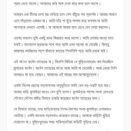
গ্রাম দেখে আসো। আমাদের মা’র সঙ্গে দেখা করে কথা বলে আসো।
সাধারন এক টিনের চালা ঘর দেখিয়ে চলে গেল হাঁটুরে পথ প্রদর্শক। আমার সামনে
এসে দাঁড়ালেন একজন মা। আমি তাঁর পা ছুঁয়ে সালাম করে বললাম মা আমি
আপনাকে দেখতে এসেছি। মা আমাকে মাথায় হাত রেখে যেন দোয়া করলেন।
এরপর বললেন তুমি একটু কবর জিয়ারত করে আসো। আমি তোমার জন্যে ভাত
বসাই। বাংলাদেশ ভ্রমনের পথে পথে আমি এমন অনেক মা পেয়েছি। কিন্তু
কাজলার মসজিদের পাশে বাঁধানো কবরের শিলালিপি পড়ে আমি চমকে যাই।
এই মা’তো কর্নেল তাহেরের মা। বিদেশি মিডিয়া যে মুক্তিযোদ্ধার নাম দিয়েছিল
ক্র্যাচের কর্নেল। কর্নেল তাহেরের মা’কে আজ আমি মা ডেকেছি। আজ থেকে তিনি
আমারও মা হয়ে গেছেন। আমাদের এই মায়ের নাম আশরাফুন্নেসা।
একটা বিশেষ ধরনের ভালোলাগার অনুভূতিতে মনটা বেশ বড়-ভরাট হয়ে যায়।
আমার বাড়ি কুলাউড়া শুনেও যেন খুশি হলেন। কুলাউড়ার পাশের লংলা রেলওয়ে
স্টেশনে স্টেশন মাষ্টার হিসাবে চাকরি করেছেন কর্নেল তাহেরের বাবা।
সে হিসাবে তাহের, তার ভাইবোনদের শৈশব-কৈশোর লংলা-কুলাউড়া এলাকায়ও
কেটেছে। এমসি কলেজে পড়াশুনাও করেছেন তাহের। আমাকে বাড়িটা ঘুরিয়ে
দেখালেন মা। মুক্তিযুদ্ধের সময় পাকিস্তানিরা বাড়িটি পুড়িয়ে দেয়।