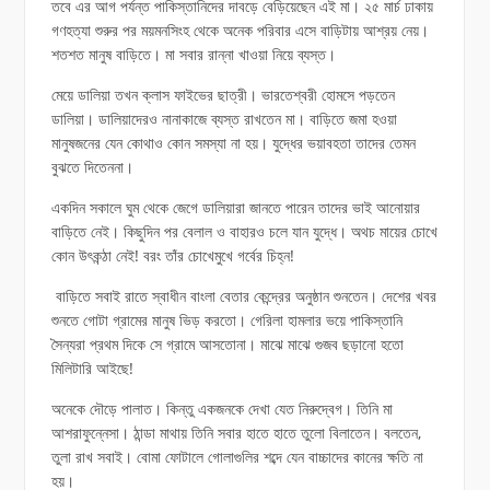
তবে এর আগ পর্যন্ত পাকিস্তানিদের দাবড়ে বেড়িয়েছেন এই মা। ২৫ মার্চ ঢাকায়
গণহত্যা শুরুর পর ময়মনসিংহ থেকে অনেক পরিবার এসে বাড়িটায় আশ্রয় নেয়।
শতশত মানুষ বাড়িতে। মা সবার রান্না খাওয়া নিয়ে ব্যস্ত।
মেয়ে ডালিয়া তখন ক্লাস ফাইভের ছাত্রী। ভারতেশ্বরী হোমসে পড়তেন
ডালিয়া। ডালিয়াদেরও নানাকাজে ব্যস্ত রাখতেন মা। বাড়িতে জমা হওয়া
মানুষজনের যেন কোথাও কোন সমস্যা না হয়। যুদ্ধের ভয়াবহতা তাদের তেমন
বুঝতে দিতেননা।
একদিন সকালে ঘুম থেকে জেগে ডালিয়ারা জানতে পারেন তাদের ভাই আনোয়ার
বাড়িতে নেই। কিছুদিন পর বেলাল ও বাহারও চলে যান যুদ্ধে। অথচ মায়ের চোখে
কোন উৎকন্ঠা নেই! বরং তাঁর চোখেমুখে গর্বের চিহ্ন!
বাড়িতে সবাই রাতে স্বাধীন বাংলা বেতার কেন্দ্রের অনুষ্ঠান শুনতেন। দেশের খবর
শুনতে গোটা গ্রামের মানুষ ভিড় করতো। গেরিলা হামলার ভয়ে পাকিস্তানি
সৈন্যরা প্রথম দিকে সে গ্রামে আসতোনা। মাঝে মাঝে গুজব ছড়ানো হতো
মিলিটারি আইছে!
অনেকে দৌড়ে পালাত। কিন্তু একজনকে দেখা যেত নিরুদ্বেগ। তিনি মা
আশরাফুন্নেসা। ঠান্ডা মাথায় তিনি সবার হাতে হাতে তুলো বিলাতেন। বলতেন,
তুলা রাখ সবাই। বোমা ফোটালে গোলাগুলির শব্দে যেন বাচ্চাদের কানের ক্ষতি না
হয়।