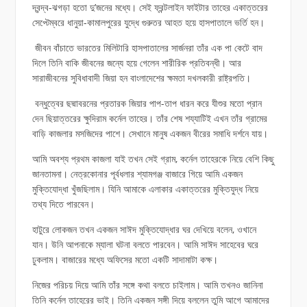
দ্বন্দ্ব-ঝগড়া হতো দু’জনের মধ্যে। সেই ফ্রন্টলাইন ফাইটার তাহের একাত্তরের
সেপ্টেম্বরে ধানুয়া-কামালপুরের যুদ্ধে গুরুতর আহত হয়ে হাসপাতালে ভর্তি হন।
জীবন বাঁচাতে ভারতের মিলিটারি হাসপাতালের সার্জনরা তাঁর এক পা কেটে বাদ
দিলে তিনি বাকি জীবনের জন্যে হয়ে গেলেন শারীরিক প্রতিবন্ধী। আর
সারাজীবনের সুবিধাবাদী জিয়া হন বাংলাদেশের ক্ষমতা দখলকারী রাষ্ট্রপতি।
বন্ধুত্বের ছদ্মাবরনের প্রতারক জিয়ার পাপ-তাপ ধারন করে যীশুর মতো প্রান
দেন ছিয়াত্তরের ক্ষুদিরাম কর্নেল তাহের। তাঁর শেষ শয্যাটিই এখন তাঁর গ্রামের
বাড়ি কাজলার মসজিদের পাশে। সেখানে মানুষ একজন বীরের সমাধি দর্শনে যায়।
আমি অবশ্য প্রথম কাজলা যাই তখন সেই গ্রাম, কর্নেল তাহেরকে নিয়ে বেশি কিছু
জানতামনা। নেত্রকোনার পূর্বধলার শ্যামগঞ্জ বাজারে গিয়ে আমি একজন
মুক্তিযোদ্ধা খুঁজছিলাম। যিনি আমাকে এলাকার একাত্তরের মুক্তিযুদ্ধ নিয়ে
তথ্য দিতে পারবেন।
হাটুরে লোকজন তখন একজন সাঈদ মুক্তিযোদ্ধার ঘর দেখিয়ে বলেন, ওখানে
যান। উনি আপনাকে ম্যালা ঘটনা বলতে পারবেন। আমি সাঈদ সাহেবের ঘরে
ঢুকলাম। বাজারের মধ্যে অফিসের মতো একটি সাদামাটা কক্ষ।
নিজের পরিচয় দিয়ে আমি তাঁর সঙ্গে কথা বলতে চাইলাম। আমি তখনও জানিনা
তিনি কর্নেল তাহেরের ভাই। তিনি একজন সঙ্গী দিয়ে বললেন তুমি আগে আমাদের